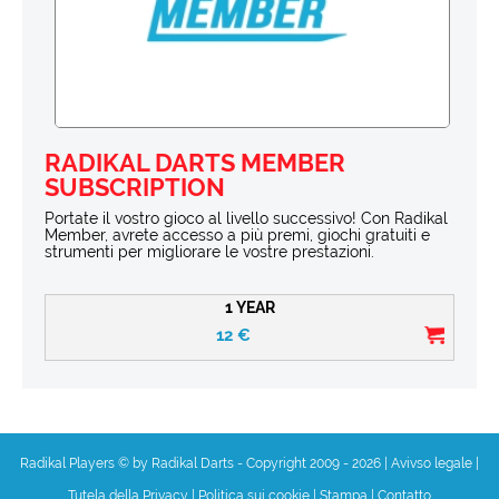
RADIKAL DARTS MEMBER
SUBSCRIPTION
Portate il vostro gioco al livello successivo! Con Radikal
Member, avrete accesso a più premi, giochi gratuiti e
strumenti per migliorare le vostre prestazioni.
1 YEAR
12
€
Radikal Players © by Radikal Darts - Copyright 2009 - 2026
|
Avivso legale
|
Tutela della Privacy
|
Politica sui cookie
|
Stampa
|
Contatto